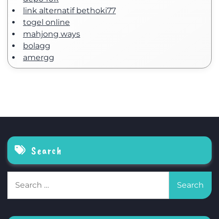
link alternatif bethoki77
togel online
mahjong ways
bolagg
amergg
Search
Search
for: