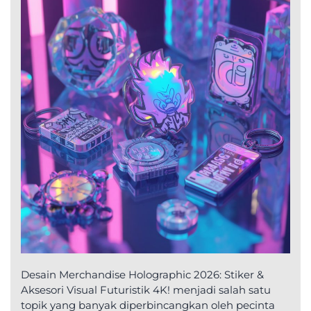
Desain Merchandise Holographic 2026: Stiker &
Aksesori Visual Futuristik 4K! menjadi salah satu
topik yang banyak diperbincangkan oleh pecinta