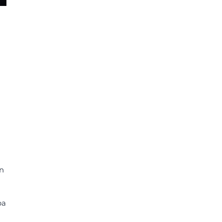
n
pa
n