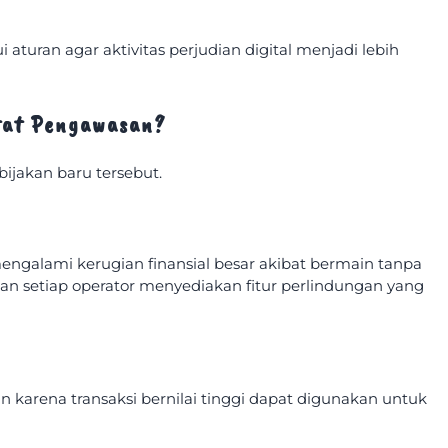
turan agar aktivitas perjudian digital menjadi lebih
tat Pengawasan?
ijakan baru tersebut.
galami kerugian finansial besar akibat bermain tanpa
ikan setiap operator menyediakan fitur perlindungan yang
 karena transaksi bernilai tinggi dapat digunakan untuk