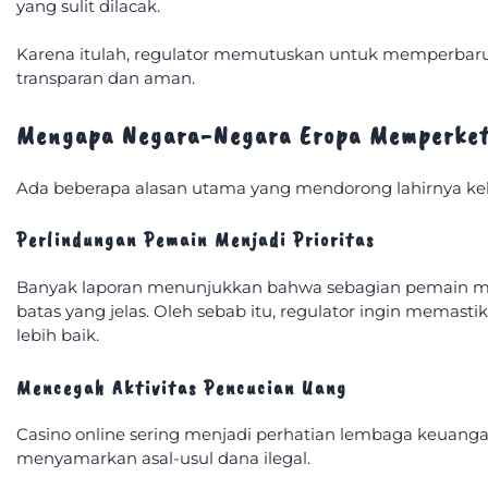
yang sulit dilacak.
Karena itulah, regulator memutuskan untuk memperbarui a
transparan dan aman.
Mengapa Negara-Negara Eropa Memperke
Ada beberapa alasan utama yang mendorong lahirnya keb
Perlindungan Pemain Menjadi Prioritas
Banyak laporan menunjukkan bahwa sebagian pemain men
batas yang jelas. Oleh sebab itu, regulator ingin memast
lebih baik.
Mencegah Aktivitas Pencucian Uang
Casino online sering menjadi perhatian lembaga keuangan
menyamarkan asal-usul dana ilegal.