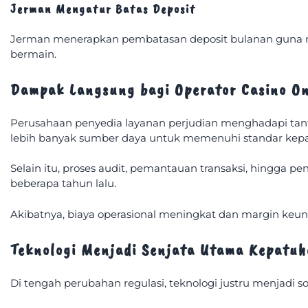
Jerman Mengatur Batas Deposit
Jerman menerapkan pembatasan deposit bulanan guna 
bermain.
Dampak Langsung bagi Operator Casino On
Perusahaan penyedia layanan perjudian menghadapi tan
lebih banyak sumber daya untuk memenuhi standar kep
Selain itu, proses audit, pemantauan transaksi, hingga p
beberapa tahun lalu.
Akibatnya, biaya operasional meningkat dan margin keu
Teknologi Menjadi Senjata Utama Kepatu
Di tengah perubahan regulasi, teknologi justru menjadi so