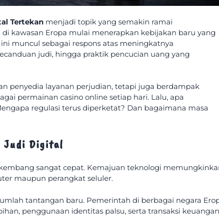
tal Tertekan
menjadi topik yang semakin ramai
 di kawasan Eropa mulai menerapkan kebijakan baru yang
h ini muncul sebagai respons atas meningkatnya
ecanduan judi, hingga praktik pencucian uang yang
 penyedia layanan perjudian, tetapi juga berdampak
ai permainan casino online setiap hari. Lalu, apa
Mengapa regulasi terus diperketat? Dan bagaimana masa
 Judi Digital
 berkembang sangat cepat. Kemajuan teknologi memungkinka
er maupun perangkat seluler.
mlah tantangan baru. Pemerintah di berbagai negara Ero
ihan, penggunaan identitas palsu, serta transaksi keuanga