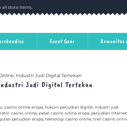
 all store items.
erchandise
Event Gear
Komunitas 
nline, Industri Judi Digital Tertekan
ndustri Judi Digital Tertekan
ru
,
casino online eropa
,
hukum perjudian digital
,
industri judi
rator casino online
,
pasar casino online eropa
,
perjudian internet
gulasi perjudian eropa
,
teknologi casino online
,
tren casino onlin