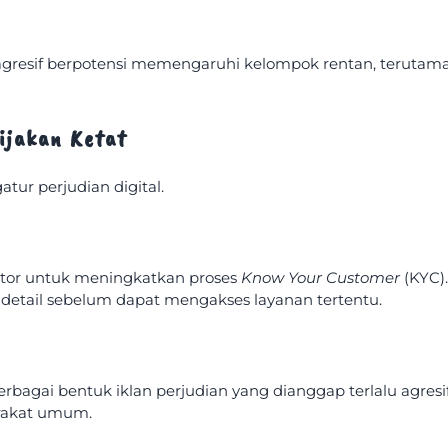
 agresif berpotensi memengaruhi kelompok rentan, terutam
ijakan Ketat
ur perjudian digital.
ator untuk meningkatkan proses
Know Your Customer
(KYC).
ih detail sebelum dapat mengakses layanan tertentu.
gai bentuk iklan perjudian yang dianggap terlalu agresif
rakat umum.