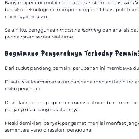
Banyak operator mulai mengadopsi sistem berbasis
Artifi
berisiko. Teknologi ini mampu mengidentifikasi pola tra
melanggar aturan.
Selain itu, penggunaan
machine learning
dan analisis d
pengawasan secara real-time.
Bagaimana Pengaruhnya Terhadap Pemain
Dari sudut pandang pemain, perubahan ini membawa dua 
Di satu sisi, keamanan akun dan dana menjadi lebih terj
risiko penipuan.
Di sisi lain, beberapa pemain merasa aturan baru membua
panjang dibanding sebelumnya.
Meski demikian, banyak pengamat menilai manfaat jang
sementara yang dirasakan pengguna.