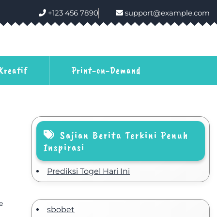
+123 456 7890
support@example.com
Kreatif
Print-on-Demand
Sajian Berita Terkini Penuh
Inspirasi
Prediksi Togel Hari Ini
e
sbobet