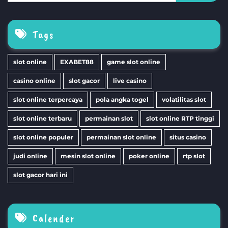
Tags
slot online
EXABET88
game slot online
casino online
slot gacor
live casino
slot online terpercaya
pola angka togel
volatilitas slot
slot online terbaru
permainan slot
slot online RTP tinggi
slot online populer
permainan slot online
situs casino
judi online
mesin slot online
poker online
rtp slot
slot gacor hari ini
Calender