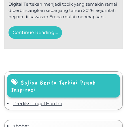
Digital Tertekan menjadi topik yang semakin ramai
diperbincangkan sepanjang tahun 2026. Sejumlah
negara di kawasan Eropa mulai menerapkan…
Continue Reading....
Sajian Berita Terkini Penuh
Inspirasi
Prediksi Togel Hari Ini
sbobet