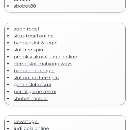
sbobet88
agen togel
situs togel online
bandar slot & togel
slot free spin
prediksi akurat togel online
demo slot mahjong ways
bandar toto togel
slot online free spin
game slot resmi
portal game resmi
sbobet mobile
dewatogel
judi bola online