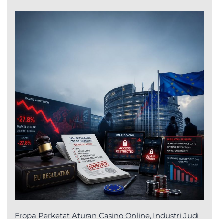
Eropa Perketat Aturan Casino Online, Industri Judi