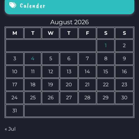
Calender
August 2026
M
T
W
T
F
S
S
1
2
3
4
5
6
7
8
9
10
11
12
13
14
15
16
17
18
19
20
21
22
23
24
25
26
27
28
29
30
31
« Jul