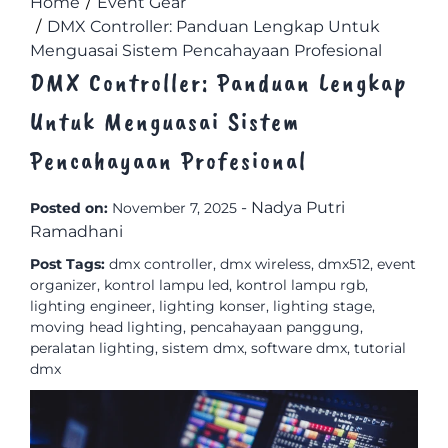
Home
Event Gear
DMX Controller: Panduan Lengkap Untuk
Menguasai Sistem Pencahayaan Profesional
DMX Controller: Panduan Lengkap
Untuk Menguasai Sistem
Pencahayaan Profesional
-
Nadya Putri
Posted on:
November 7, 2025
Ramadhani
Post Tags:
dmx controller
,
dmx wireless
,
dmx512
,
event
organizer
,
kontrol lampu led
,
kontrol lampu rgb
,
lighting engineer
,
lighting konser
,
lighting stage
,
moving head lighting
,
pencahayaan panggung
,
peralatan lighting
,
sistem dmx
,
software dmx
,
tutorial
dmx