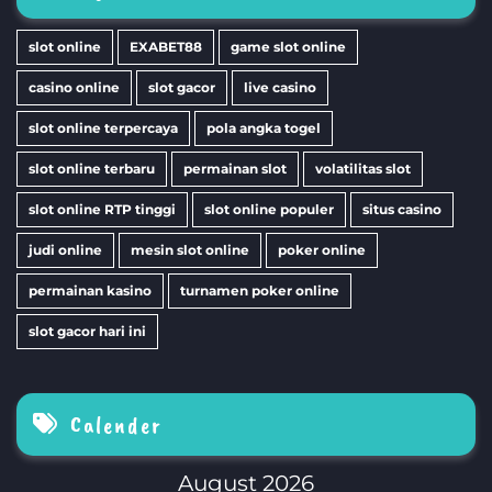
slot online
EXABET88
game slot online
casino online
slot gacor
live casino
slot online terpercaya
pola angka togel
slot online terbaru
permainan slot
volatilitas slot
slot online RTP tinggi
slot online populer
situs casino
judi online
mesin slot online
poker online
permainan kasino
turnamen poker online
slot gacor hari ini
Calender
August 2026