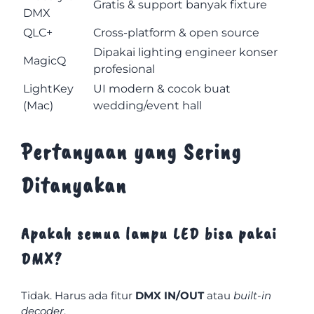
Gratis & support banyak fixture
DMX
QLC+
Cross-platform & open source
Dipakai lighting engineer konser
MagicQ
profesional
LightKey
UI modern & cocok buat
(Mac)
wedding/event hall
Pertanyaan yang Sering
Ditanyakan
Apakah semua lampu LED bisa pakai
DMX?
Tidak. Harus ada fitur
DMX IN/OUT
atau
built-in
decoder
.