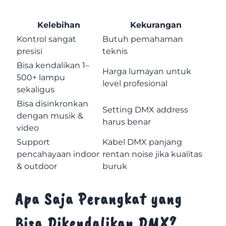
Kelebihan
Kekurangan
Kontrol sangat
Butuh pemahaman
presisi
teknis
Bisa kendalikan 1–
Harga lumayan untuk
500+ lampu
level profesional
sekaligus
Bisa disinkronkan
Setting DMX address
dengan musik &
harus benar
video
Support
Kabel DMX panjang
pencahayaan indoor
rentan noise jika kualitas
& outdoor
buruk
Apa Saja Perangkat yang
Bisa Dikendalikan DMX?