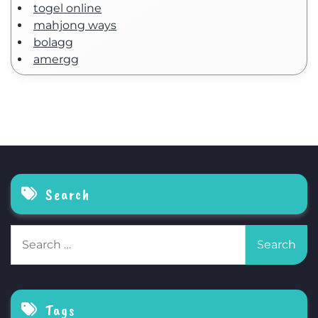
togel online
mahjong ways
bolagg
amergg
Search
Search
for:
Tags