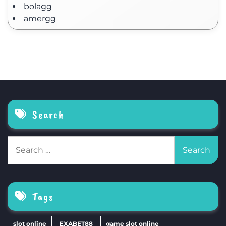
bolagg
amergg
Search
Search
for:
Tags
slot online
EXABET88
game slot online