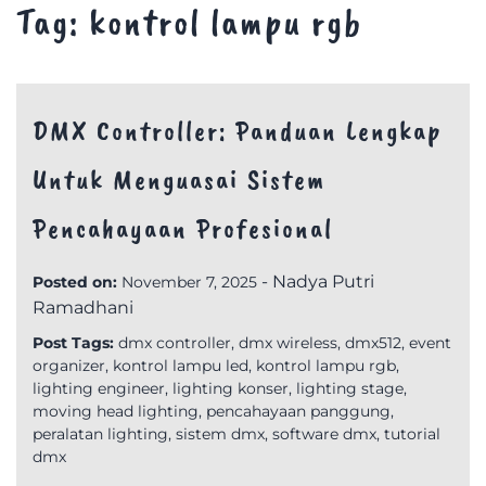
Tag:
kontrol lampu rgb
DMX Controller: Panduan Lengkap
Untuk Menguasai Sistem
Pencahayaan Profesional
-
Nadya Putri
Posted on:
November 7, 2025
Ramadhani
Post Tags:
dmx controller
,
dmx wireless
,
dmx512
,
event
organizer
,
kontrol lampu led
,
kontrol lampu rgb
,
lighting engineer
,
lighting konser
,
lighting stage
,
moving head lighting
,
pencahayaan panggung
,
peralatan lighting
,
sistem dmx
,
software dmx
,
tutorial
dmx