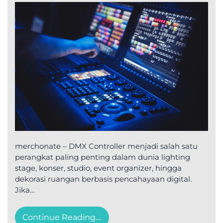
merchonate – DMX Controller menjadi salah satu
perangkat paling penting dalam dunia lighting
stage, konser, studio, event organizer, hingga
dekorasi ruangan berbasis pencahayaan digital.
Jika…
Continue Reading....