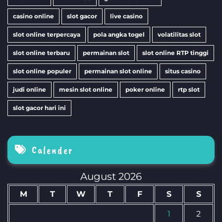
casino online
slot gacor
live casino
slot online terpercaya
pola angka togel
volatilitas slot
slot online terbaru
permainan slot
slot online RTP tinggi
slot online populer
permainan slot online
situs casino
judi online
mesin slot online
poker online
rtp slot
slot gacor hari ini
Calender
August 2026
M
T
W
T
F
S
S
1
2