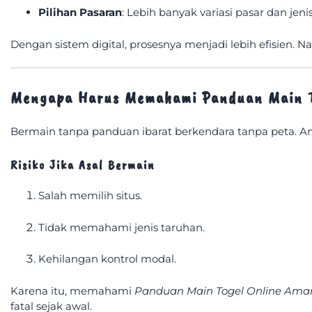
Pilihan Pasaran
: Lebih banyak variasi pasar dan jeni
Dengan sistem digital, prosesnya menjadi lebih efisien. 
Mengapa Harus Memahami Panduan Main To
Bermain tanpa panduan ibarat berkendara tanpa peta. And
Risiko Jika Asal Bermain
Salah memilih situs.
Tidak memahami jenis taruhan.
Kehilangan kontrol modal.
Karena itu, memahami
Panduan Main Togel Online Aman
fatal sejak awal.