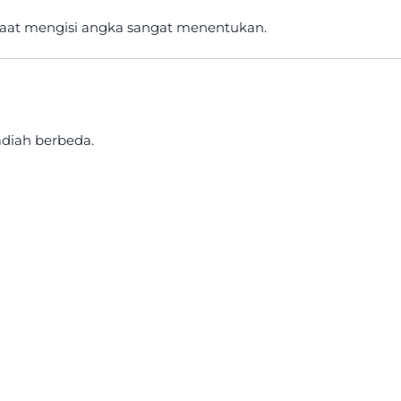
n saat mengisi angka sangat menentukan.
hadiah berbeda.