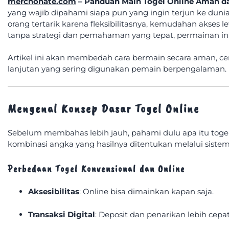
merchonate.com
– Panduan Main Togel Online Aman da
yang wajib dipahami siapa pun yang ingin terjun ke dunia
orang tertarik karena fleksibilitasnya, kemudahan akses
tanpa strategi dan pemahaman yang tepat, permainan in
Artikel ini akan membedah cara bermain secara aman, cerd
lanjutan yang sering digunakan pemain berpengalaman.
Mengenal Konsep Dasar Togel Online
Sebelum membahas lebih jauh, pahami dulu apa itu togel
kombinasi angka yang hasilnya ditentukan melalui sistem
Perbedaan Togel Konvensional dan Online
Aksesibilitas
: Online bisa dimainkan kapan saja.
Transaksi Digital
: Deposit dan penarikan lebih cepat