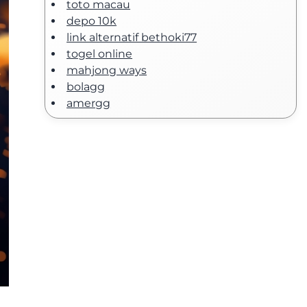
toto macau
depo 10k
link alternatif bethoki77
togel online
mahjong ways
bolagg
amergg