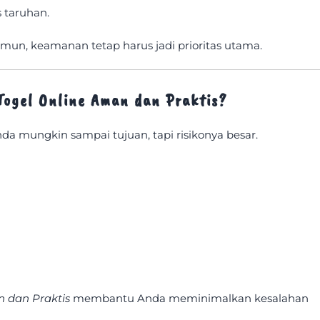
s taruhan.
Namun, keamanan tetap harus jadi prioritas utama.
gel Online Aman dan Praktis?
a mungkin sampai tujuan, tapi risikonya besar.
 dan Praktis
membantu Anda meminimalkan kesalahan