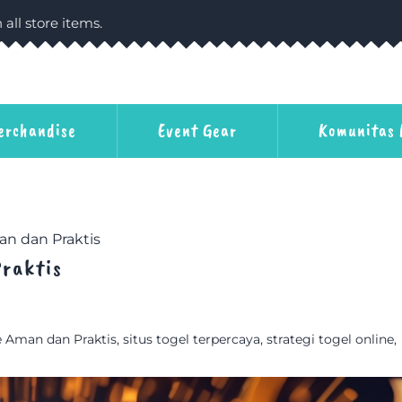
 all store items.
erchandise
Event Gear
Komunitas 
n dan Praktis
raktis
e Aman dan Praktis
,
situs togel terpercaya
,
strategi togel online
,