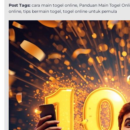
Post Tags:
cara main togel online
,
Panduan Main Togel Onl
online
,
tips bermain togel
,
togel online untuk pemula