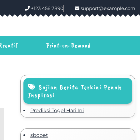
+123 456 7890
support@example.com
Kreatif
Print-on-Demand
Sajian Berita Terkini Penuh
Inspirasi
Prediksi Togel Hari Ini
sbobet