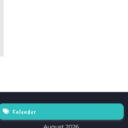
Calender
August 2026