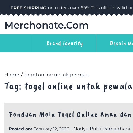
Skip
on orders over $99. This offer is valid on
FREE SHIPPING
to
content
Merchonate.com
Brand Identity
Desain M
Home
togel online untuk pemula
Tag:
togel online untuk pemula
Panduan Main Togel Online Aman dan
-
Nadya Putri Ramadhani
Posted on:
February 12, 2026