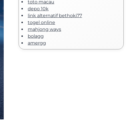
toto macau
depo 10k
link alternatif bethoki77
togel online
mahjong ways
bolagg
amergg