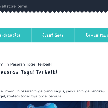
 all store items.
erchandise
Event Gear
Komunitas 
milih Pasaran Togel Terbaik!
Pasaran Togel Terbaik!
gel
,
memilih pasaran togel yang bagus
,
panduan togel lengkap
,
gel
,
strategi togel
,
tips togel pemula