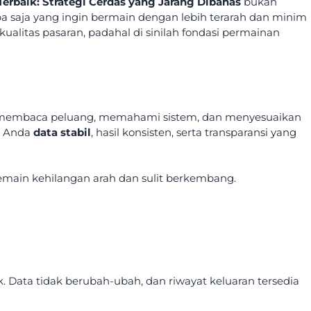
Terbaik: Strategi Cerdas yang Jarang Dibahas
bukan
pa saja yang ingin bermain dengan lebih terarah dan minim
alitas pasaran, padahal di sinilah fondasi permainan
ang membaca peluang, memahami sistem, dan menyesuaikan
i Anda
data stabil
, hasil konsisten, serta transparansi yang
pemain kehilangan arah dan sulit berkembang.
k. Data tidak berubah-ubah, dan riwayat keluaran tersedia