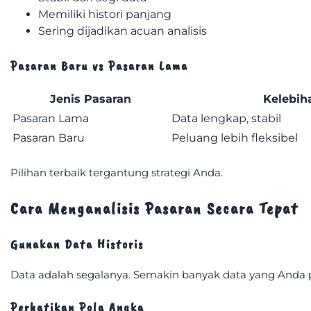
Memiliki histori panjang
Sering dijadikan acuan analisis
Pasaran Baru vs Pasaran Lama
Jenis Pasaran
Kelebih
Pasaran Lama
Data lengkap, stabil
Pasaran Baru
Peluang lebih fleksibel
Pilihan terbaik tergantung strategi Anda.
Cara Menganalisis Pasaran Secara Tepat
Gunakan Data Historis
Data adalah segalanya. Semakin banyak data yang Anda pe
Perhatikan Pola Angka