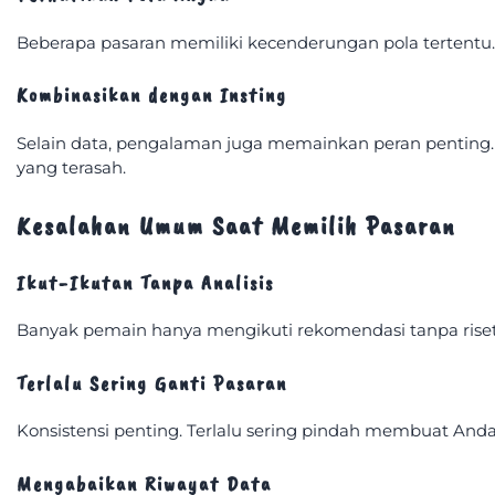
Beberapa pasaran memiliki kecenderungan pola tertentu. Wal
Kombinasikan dengan Insting
Selain data, pengalaman juga memainkan peran penti
yang terasah.
Kesalahan Umum Saat Memilih Pasaran
Ikut-Ikutan Tanpa Analisis
Banyak pemain hanya mengikuti rekomendasi tanpa riset. 
Terlalu Sering Ganti Pasaran
Konsistensi penting. Terlalu sering pindah membuat Anda
Mengabaikan Riwayat Data