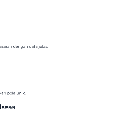
aran dengan data jelas.
an pola unik.
alaman