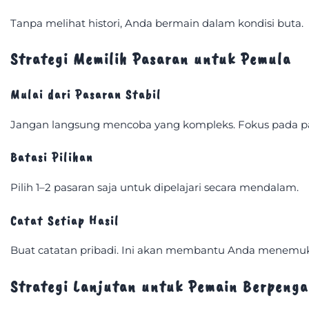
Tanpa melihat histori, Anda bermain dalam kondisi buta.
Strategi Memilih Pasaran untuk Pemula
Mulai dari Pasaran Stabil
Jangan langsung mencoba yang kompleks. Fokus pada pas
Batasi Pilihan
Pilih 1–2 pasaran saja untuk dipelajari secara mendalam.
Catat Setiap Hasil
Buat catatan pribadi. Ini akan membantu Anda menemuk
Strategi Lanjutan untuk Pemain Berpeng