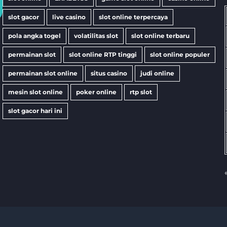
slot gacor
live casino
slot online terpercaya
pola angka togel
volatilitas slot
slot online terbaru
permainan slot
slot online RTP tinggi
slot online populer
permainan slot online
situs casino
judi online
mesin slot online
poker online
rtp slot
slot gacor hari ini