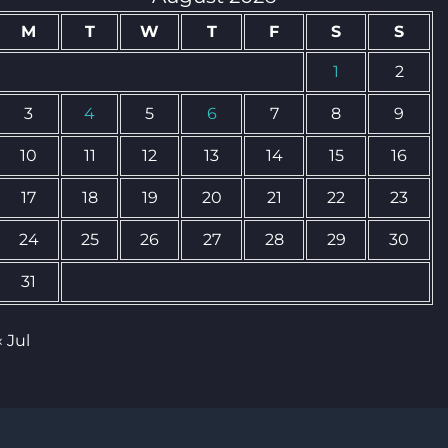
M
T
W
T
F
S
S
1
2
3
4
5
6
7
8
9
10
11
12
13
14
15
16
17
18
19
20
21
22
23
24
25
26
27
28
29
30
31
« Jul