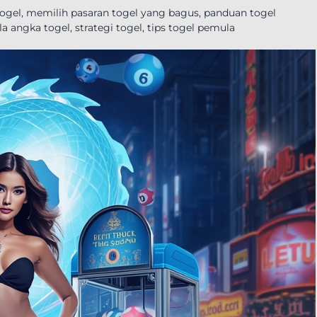
togel
,
memilih pasaran togel yang bagus
,
panduan togel
la angka togel
,
strategi togel
,
tips togel pemula