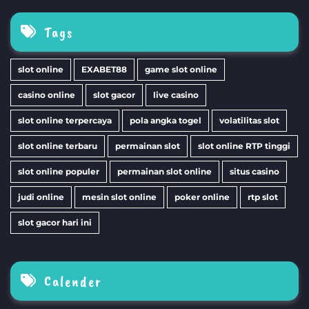
Tags
slot online
EXABET88
game slot online
casino online
slot gacor
live casino
slot online terpercaya
pola angka togel
volatilitas slot
slot online terbaru
permainan slot
slot online RTP tinggi
slot online populer
permainan slot online
situs casino
judi online
mesin slot online
poker online
rtp slot
slot gacor hari ini
Calender