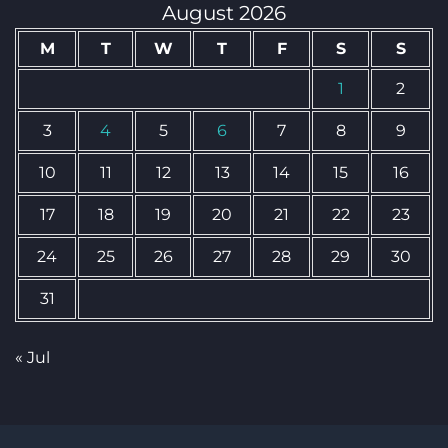
August 2026
M
T
W
T
F
S
S
1
2
3
4
5
6
7
8
9
10
11
12
13
14
15
16
17
18
19
20
21
22
23
24
25
26
27
28
29
30
31
« Jul