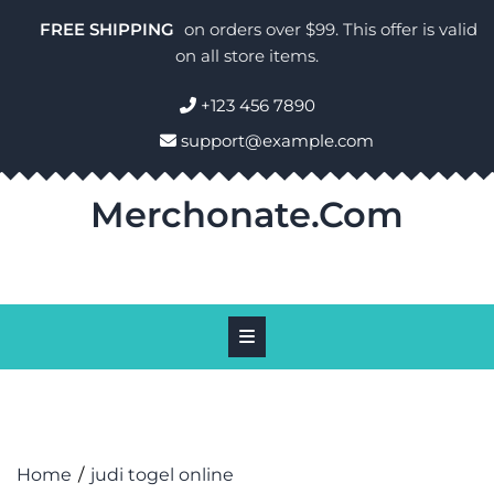
Skip
FREE SHIPPING
on orders over $99. This offer is valid
to
on all store items.
content
+123 456 7890
support@example.com
Merchonate.com
Home
judi togel online