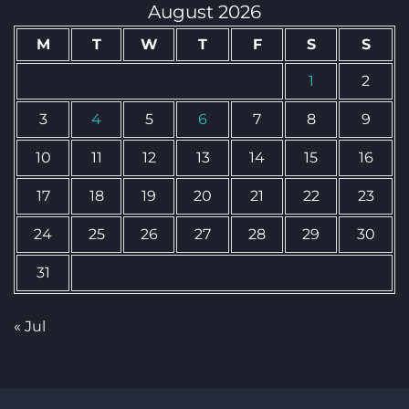
August 2026
M
T
W
T
F
S
S
1
2
3
4
5
6
7
8
9
10
11
12
13
14
15
16
17
18
19
20
21
22
23
24
25
26
27
28
29
30
31
« Jul