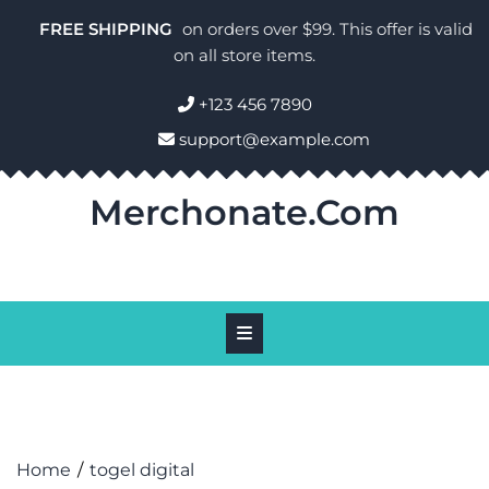
Skip
FREE SHIPPING
on orders over $99. This offer is valid
to
on all store items.
content
+123 456 7890
support@example.com
Merchonate.com
Home
togel digital