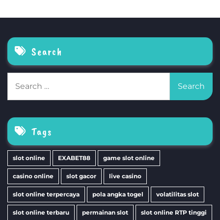
Search
Search
for:
Tags
slot online
EXABET88
game slot online
casino online
slot gacor
live casino
slot online terpercaya
pola angka togel
volatilitas slot
slot online terbaru
permainan slot
slot online RTP tinggi