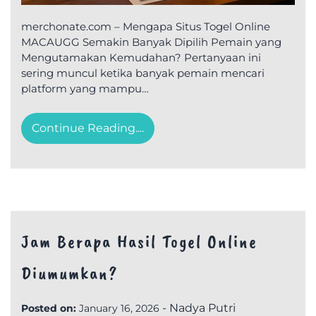
merchonate.com – Mengapa Situs Togel Online
MACAUGG Semakin Banyak Dipilih Pemain yang
Mengutamakan Kemudahan? Pertanyaan ini
sering muncul ketika banyak pemain mencari
platform yang mampu…
Continue Reading....
Jam Berapa Hasil Togel Online
Diumumkan?
-
Nadya Putri
Posted on:
January 16, 2026