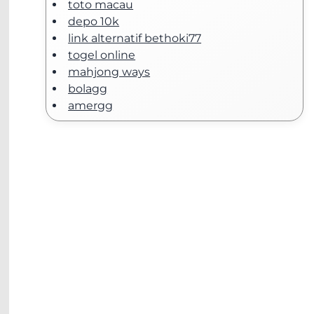
toto macau
depo 10k
link alternatif bethoki77
togel online
mahjong ways
bolagg
amergg