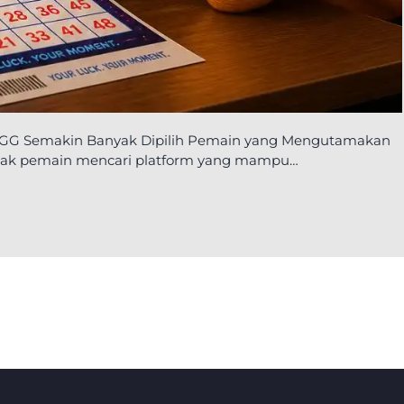
UGG Semakin Banyak Dipilih Pemain yang Mengutamakan
nyak pemain mencari platform yang mampu…