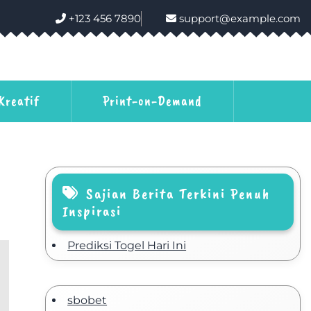
+123 456 7890
support@example.com
Kreatif
Print-on-Demand
Sajian Berita Terkini Penuh
Inspirasi
Prediksi Togel Hari Ini
sbobet