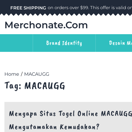
Skip
on orders over $99. This offer is valid on
FREE SHIPPING
to
content
Merchonate.com
Brand Identity
Desain M
Home
MACAUGG
Tag:
MACAUGG
Mengapa Situs Togel Online MACAUGG
Mengutamakan Kemudahan?