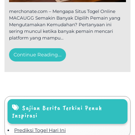
merchonate.com – Mengapa Situs Togel Online
MACAUGG Semakin Banyak Dipilih Pemain yang
Mengutamakan Kemudahan? Pertanyaan ini
sering muncul ketika banyak pemain mencari
platform yang mampu…
Continue Reading....
Sajian Berita Terkini Penuh
Inspirasi
Prediksi Togel Hari Ini