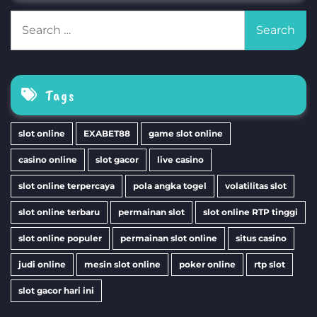
Search
for:
Tags
slot online
EXABET88
game slot online
casino online
slot gacor
live casino
slot online terpercaya
pola angka togel
volatilitas slot
slot online terbaru
permainan slot
slot online RTP tinggi
slot online populer
permainan slot online
situs casino
judi online
mesin slot online
poker online
rtp slot
slot gacor hari ini