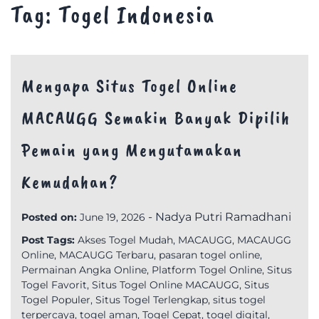
Tag:
Togel Indonesia
Mengapa Situs Togel Online
MACAUGG Semakin Banyak Dipilih
Pemain yang Mengutamakan
Kemudahan?
-
Nadya Putri Ramadhani
Posted on:
June 19, 2026
Post Tags:
Akses Togel Mudah
,
MACAUGG
,
MACAUGG
Online
,
MACAUGG Terbaru
,
pasaran togel online
,
Permainan Angka Online
,
Platform Togel Online
,
Situs
Togel Favorit
,
Situs Togel Online MACAUGG
,
Situs
Togel Populer
,
Situs Togel Terlengkap
,
situs togel
terpercaya
,
togel aman
,
Togel Cepat
,
togel digital
,