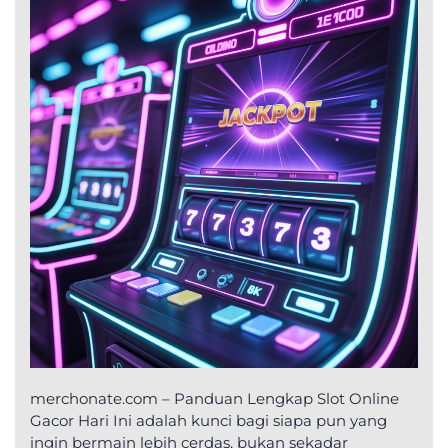
merchonate.com – Panduan Lengkap Slot Online
Gacor Hari Ini adalah kunci bagi siapa pun yang
ingin bermain lebih cerdas, bukan sekadar