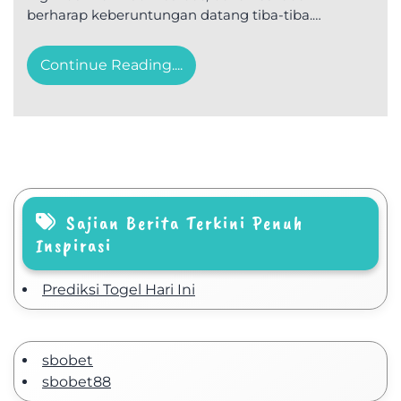
berharap keberuntungan datang tiba-tiba.…
Continue Reading....
Sajian Berita Terkini Penuh
Inspirasi
Prediksi Togel Hari Ini
sbobet
sbobet88