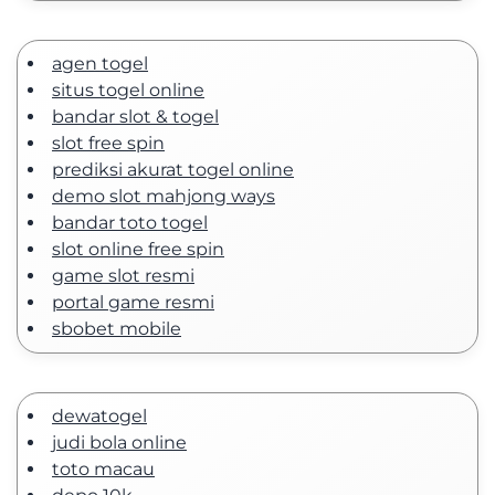
agen togel
situs togel online
bandar slot & togel
slot free spin
prediksi akurat togel online
demo slot mahjong ways
bandar toto togel
slot online free spin
game slot resmi
portal game resmi
sbobet mobile
dewatogel
judi bola online
toto macau