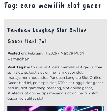
Tag:
cara memilih slot gacor
Panduan Lengkap Slot Online
Gacor Hari Ini
-
Nadya Putri
Posted on:
February 11, 2026
Ramadhani
Post Tags:
auto spin slot
,
cara memilih slot gacor
,
free
spin slot
,
jackpot slot online
,
jam gacor slot
,
manajemen modal slot
,
Panduan Lengkap Slot Online
Gacor Hari Ini
,
pola spin slot
,
RTP slot tinggi
,
slot gacor
hari ini
,
slot gampang menang
,
slot online gacor
,
strategi slot online
,
tips menang slot online
,
trik slot
gacor
,
volatilitas slot