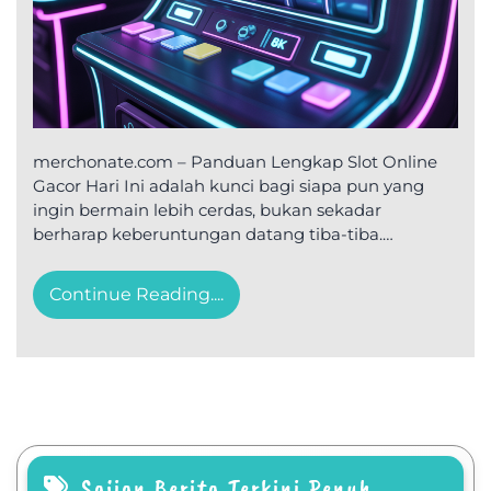
merchonate.com – Panduan Lengkap Slot Online
Gacor Hari Ini adalah kunci bagi siapa pun yang
ingin bermain lebih cerdas, bukan sekadar
berharap keberuntungan datang tiba-tiba.…
Continue Reading....
Sajian Berita Terkini Penuh