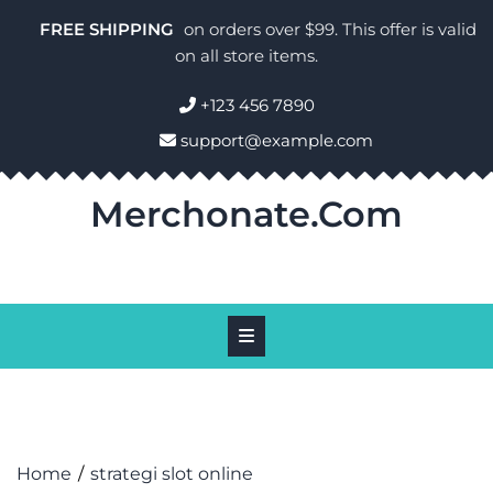
Skip
FREE SHIPPING
on orders over $99. This offer is valid
to
on all store items.
content
+123 456 7890
support@example.com
Merchonate.com
Home
strategi slot online