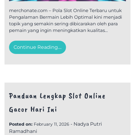
merchonate.com – Pola Slot Online Terbaru untuk
Pengalaman Bermain Lebih Optimal kini menjadi
topik yang semakin sering dibicarakan oleh para
pemain yang ingin meningkatkan kualitas…
Continue Reading....
Panduan Lengkap Slot Online
Gacor Hari Ini
-
Nadya Putri
Posted on:
February 11, 2026
Ramadhani