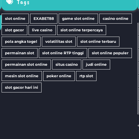
Tags
slot online
EXABET88
game slot online
casino online
slot gacor
live casino
slot online terpercaya
pola angka togel
volatilitas slot
slot online terbaru
permainan slot
slot online RTP tinggi
slot online populer
permainan slot online
situs casino
judi online
mesin slot online
poker online
rtp slot
slot gacor hari ini