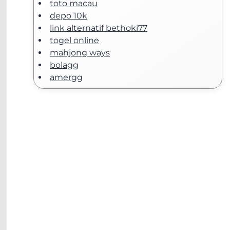
toto macau
depo 10k
link alternatif bethoki77
togel online
mahjong ways
bolagg
amergg