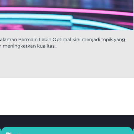
alaman Bermain Lebih Optimal kini menjadi topik yang
in meningkatkan kualitas…