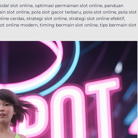
al slot online
,
optimasi permainan slot online
,
panduan
n slot online
,
pola slot gacor terbaru
,
pola slot online
,
pola slot
nline cerdas
,
strategi slot online
,
strategi slot online efektif
,
lot online modern
,
timing bermain slot online
,
tips bermain slot