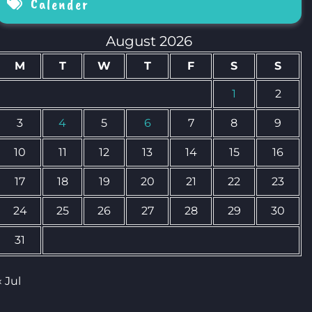
Calender
August 2026
M
T
W
T
F
S
S
1
2
3
4
5
6
7
8
9
10
11
12
13
14
15
16
17
18
19
20
21
22
23
24
25
26
27
28
29
30
31
« Jul