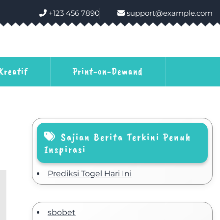
+123 456 7890
support@example.com
Kreatif
Print-on-Demand
Sajian Berita Terkini Penuh
Inspirasi
Prediksi Togel Hari Ini
sbobet