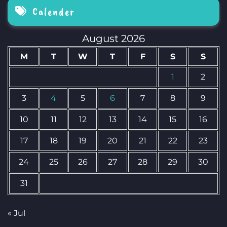
Calender
August 2026
M
T
W
T
F
S
S
1
2
3
4
5
6
7
8
9
10
11
12
13
14
15
16
17
18
19
20
21
22
23
24
25
26
27
28
29
30
31
« Jul