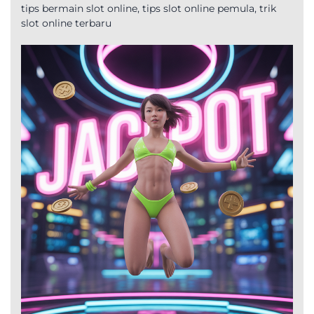
tips bermain slot online
,
tips slot online pemula
,
trik
slot online terbaru