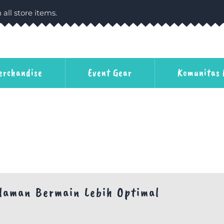
 all store items.
erchandise
Event Gear
Komunitas 
alaman Bermain Lebih Optimal