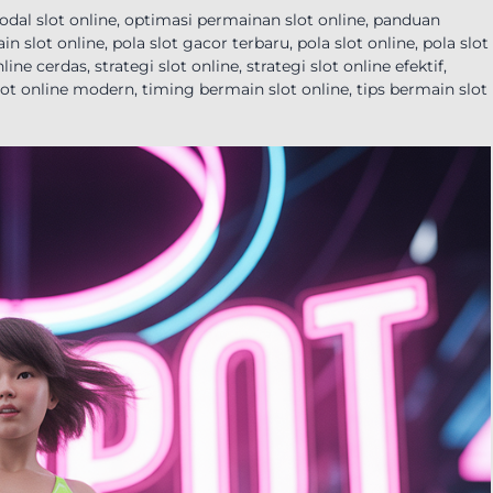
al slot online
,
optimasi permainan slot online
,
panduan
n slot online
,
pola slot gacor terbaru
,
pola slot online
,
pola slot
nline cerdas
,
strategi slot online
,
strategi slot online efektif
,
lot online modern
,
timing bermain slot online
,
tips bermain slot