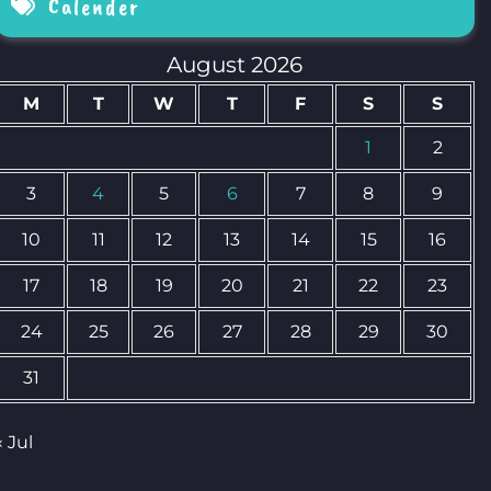
Calender
August 2026
M
T
W
T
F
S
S
1
2
3
4
5
6
7
8
9
10
11
12
13
14
15
16
17
18
19
20
21
22
23
24
25
26
27
28
29
30
31
« Jul