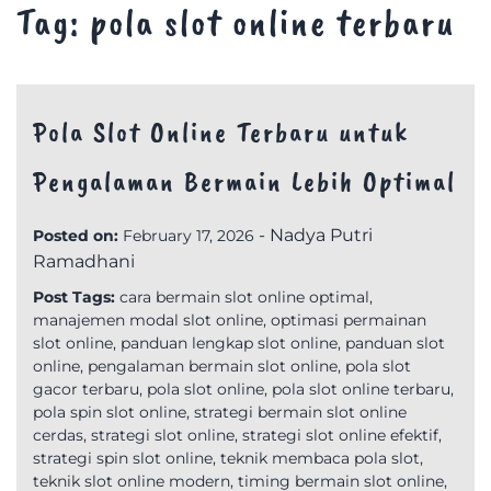
Tag:
pola slot online terbaru
Pola Slot Online Terbaru untuk
Pengalaman Bermain Lebih Optimal
-
Nadya Putri
Posted on:
February 17, 2026
Ramadhani
Post Tags:
cara bermain slot online optimal
,
manajemen modal slot online
,
optimasi permainan
slot online
,
panduan lengkap slot online
,
panduan slot
online
,
pengalaman bermain slot online
,
pola slot
gacor terbaru
,
pola slot online
,
pola slot online terbaru
,
pola spin slot online
,
strategi bermain slot online
cerdas
,
strategi slot online
,
strategi slot online efektif
,
strategi spin slot online
,
teknik membaca pola slot
,
teknik slot online modern
,
timing bermain slot online
,