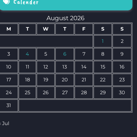
Calender
August 2026
M
T
W
T
F
S
S
1
2
3
4
5
6
7
8
9
10
11
12
13
14
15
16
17
18
19
20
21
22
23
24
25
26
27
28
29
30
31
« Jul