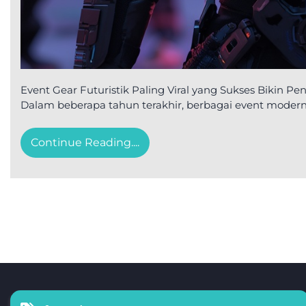
Event Gear Futuristik Paling Viral yang Sukses Bikin P
Dalam beberapa tahun terakhir, berbagai event moder
Continue Reading....