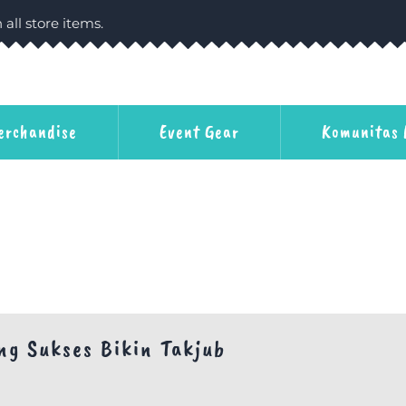
 all store items.
erchandise
Event Gear
Komunitas 
ang Sukses Bikin Takjub