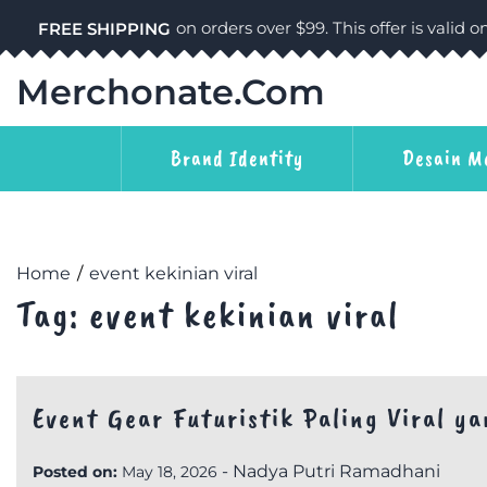
Skip
on orders over $99. This offer is valid on
FREE SHIPPING
to
content
Merchonate.com
Brand Identity
Desain M
Home
event kekinian viral
Tag:
event kekinian viral
Event Gear Futuristik Paling Viral y
-
Nadya Putri Ramadhani
Posted on:
May 18, 2026