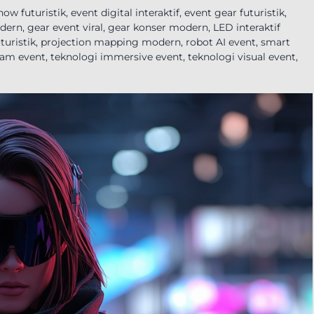
how futuristik
,
event digital interaktif
,
event gear futuristik
,
odern
,
gear event viral
,
gear konser modern
,
LED interaktif
turistik
,
projection mapping modern
,
robot AI event
,
smart
ram event
,
teknologi immersive event
,
teknologi visual event
,