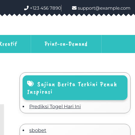
+123 456 7890
support@example.com
Kreatif
Print-on-Demand
Sajian Berita Terkini Penuh
Inspirasi
Prediksi Togel Hari Ini
sbobet