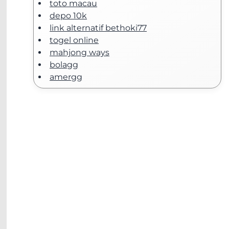
toto macau
depo 10k
link alternatif bethoki77
togel online
mahjong ways
bolagg
amergg