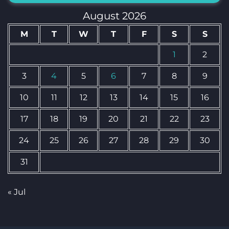
August 2026
M
T
W
T
F
S
S
1
2
3
4
5
6
7
8
9
10
11
12
13
14
15
16
17
18
19
20
21
22
23
24
25
26
27
28
29
30
31
« Jul