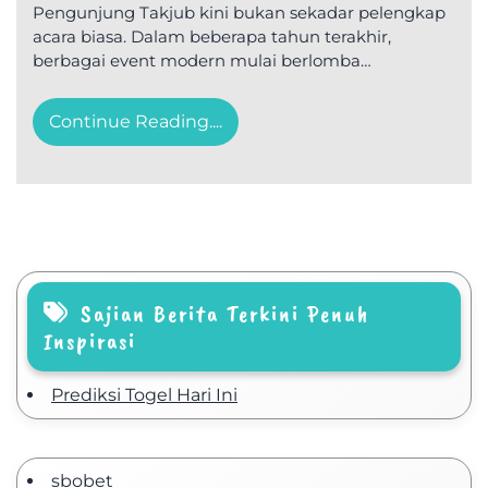
Pengunjung Takjub kini bukan sekadar pelengkap
acara biasa. Dalam beberapa tahun terakhir,
berbagai event modern mulai berlomba…
Continue Reading....
Sajian Berita Terkini Penuh
Inspirasi
Prediksi Togel Hari Ini
sbobet