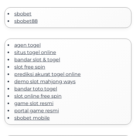
sbobet
sbobet88
agen togel
situs togel online
bandar slot & togel
slot free spin
prediksi akurat togel online
demo slot mahjong ways
bandar toto togel
slot online free spin
game slot resmi
portal game resmi
sbobet mobile