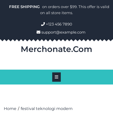
Skip
FREE SHIPPING
on orders over $99. This offer is valid
to
on all store items.
content
+123 456 7890
support@example.com
Merchonate.com
Home
festival teknologi modern