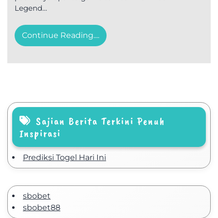
Legend…
Continue Reading....
Sajian Berita Terkini Penuh
Inspirasi
Prediksi Togel Hari Ini
sbobet
sbobet88