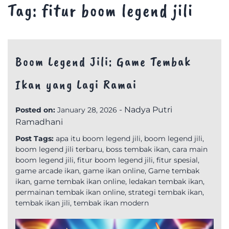
Tag:
fitur boom legend jili
Boom Legend Jili: Game Tembak
Ikan yang Lagi Ramai
-
Nadya Putri
Posted on:
January 28, 2026
Ramadhani
Post Tags:
apa itu boom legend jili
,
boom legend jili
,
boom legend jili terbaru
,
boss tembak ikan
,
cara main
boom legend jili
,
fitur boom legend jili
,
fitur spesial
,
game arcade ikan
,
game ikan online
,
Game tembak
ikan
,
game tembak ikan online
,
ledakan tembak ikan
,
permainan tembak ikan online
,
strategi tembak ikan
,
tembak ikan jili
,
tembak ikan modern