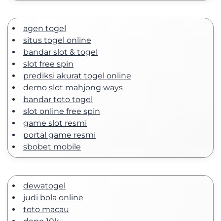
agen togel
situs togel online
bandar slot & togel
slot free spin
prediksi akurat togel online
demo slot mahjong ways
bandar toto togel
slot online free spin
game slot resmi
portal game resmi
sbobet mobile
dewatogel
judi bola online
toto macau