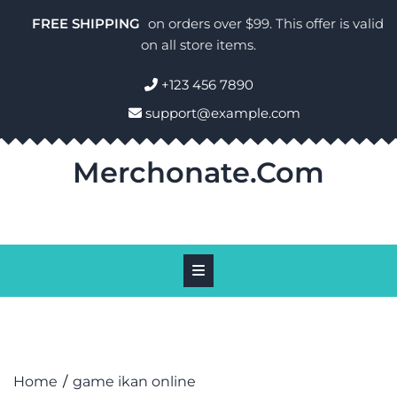
Skip
FREE SHIPPING
on orders over $99. This offer is valid
to
on all store items.
content
+123 456 7890
support@example.com
Merchonate.com
Home
game ikan online