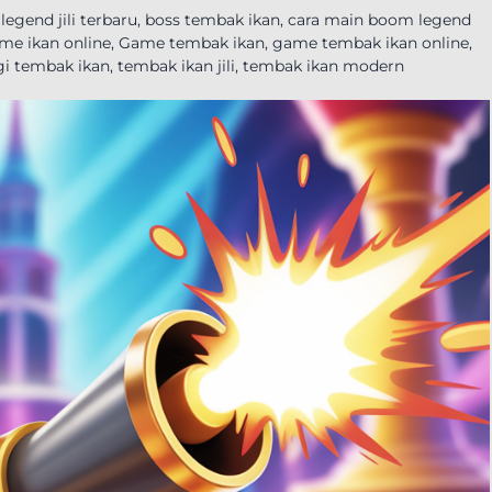
egend jili terbaru
,
boss tembak ikan
,
cara main boom legend
me ikan online
,
Game tembak ikan
,
game tembak ikan online
,
gi tembak ikan
,
tembak ikan jili
,
tembak ikan modern