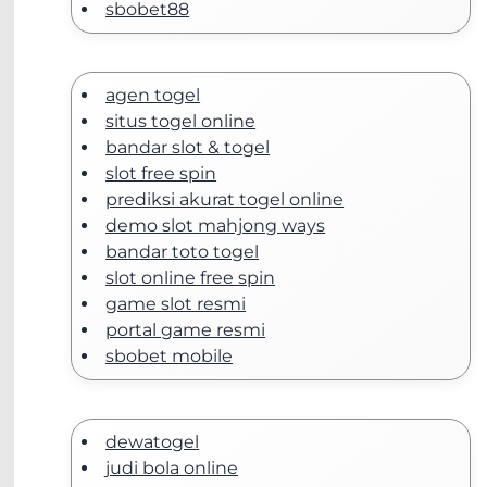
sbobet88
agen togel
situs togel online
bandar slot & togel
slot free spin
prediksi akurat togel online
demo slot mahjong ways
bandar toto togel
slot online free spin
game slot resmi
portal game resmi
sbobet mobile
dewatogel
judi bola online