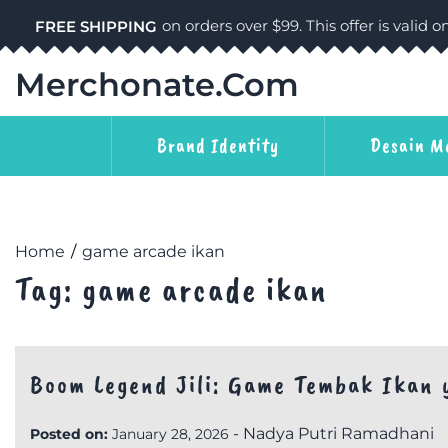
Skip
on orders over $99. This offer is valid on
FREE SHIPPING
to
content
Merchonate.com
Brand Identity
Desain M
Home
game arcade ikan
Tag:
game arcade ikan
Boom Legend Jili: Game Tembak Ikan 
-
Nadya Putri Ramadhani
Posted on:
January 28, 2026