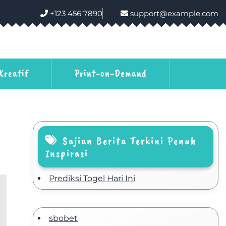
+123 456 7890
support@example.com
Kreatif
Print-on-Demand
Sajian Berita Terkini Penuh
Inspirasi
Prediksi Togel Hari Ini
sbobet