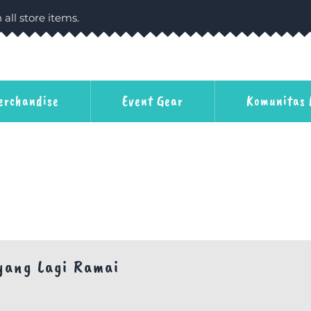
 all store items.
erchandise
Event Gear
Komunitas 
yang Lagi Ramai