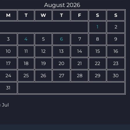
August 2026
M
T
W
T
F
S
S
1
2
3
4
5
6
7
8
9
10
11
12
13
14
15
16
17
18
19
20
21
22
23
24
25
26
27
28
29
30
31
« Jul