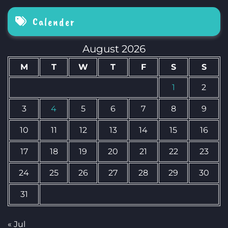
Calender
August 2026
M
T
W
T
F
S
S
1
2
3
4
5
6
7
8
9
10
11
12
13
14
15
16
17
18
19
20
21
22
23
24
25
26
27
28
29
30
31
« Jul