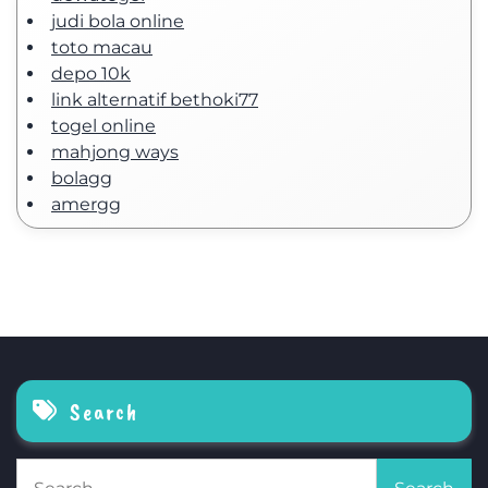
judi bola online
toto macau
depo 10k
link alternatif bethoki77
togel online
mahjong ways
bolagg
amergg
Search
Search