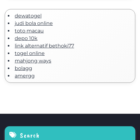
dewatogel
judi bola online
toto macau
depo 10k
link alternatif bethoki77
togel online
mahjong ways
bolagg
amergg
Search