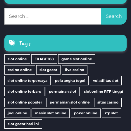
Search
for:
Tags
slot online
EXABET88
game slot online
casino online
slot gacor
live casino
slot online terpercaya
pola angka togel
volatilitas slot
slot online terbaru
permainan slot
slot online RTP tinggi
slot online populer
permainan slot online
situs casino
judi online
mesin slot online
poker online
rtp slot
slot gacor hari ini