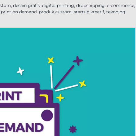
ustom
,
desain grafis
,
digital printing
,
dropshipping
,
e-commerce
,
,
print on demand
,
produk custom
,
startup kreatif
,
teknologi