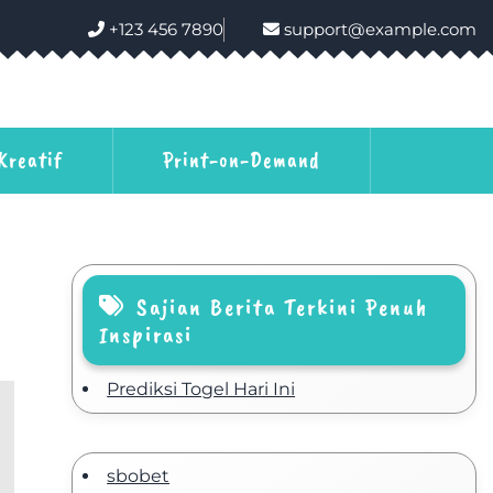
+123 456 7890
support@example.com
Kreatif
Print-on-Demand
Sajian Berita Terkini Penuh
Inspirasi
Prediksi Togel Hari Ini
sbobet