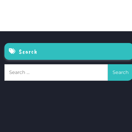
Search
Search
for: