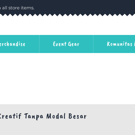
 all store items.
erchandise
Event Gear
Komunitas 
Kreatif Tanpa Modal Besar