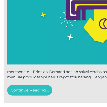
merchonate – Print-on-Demand adalah solusi cerdas ba
menjual produk tanpa harus repot stok barang. Dengan 
Continue Reading....