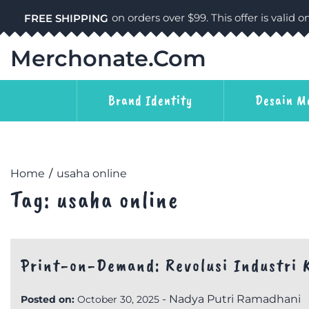
Skip
on orders over $99. This offer is valid on
FREE SHIPPING
to
content
Merchonate.com
Brand Identity
Desain M
Home
usaha online
Tag:
usaha online
Print-on-Demand: Revolusi Industri 
-
Nadya Putri Ramadhani
Posted on:
October 30, 2025