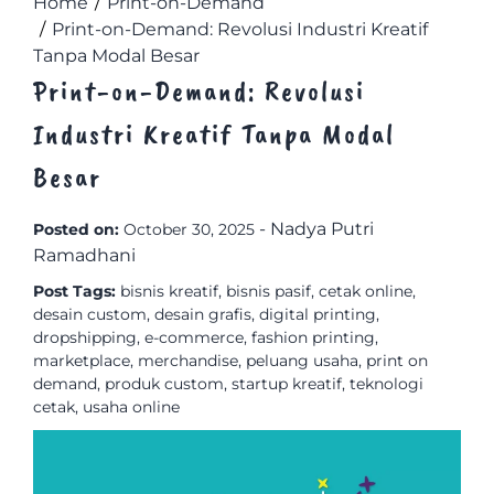
Home
Print-on-Demand
Print-on-Demand: Revolusi Industri Kreatif
Tanpa Modal Besar
Print-on-Demand: Revolusi
Industri Kreatif Tanpa Modal
Besar
-
Nadya Putri
Posted on:
October 30, 2025
Ramadhani
Post Tags:
bisnis kreatif
,
bisnis pasif
,
cetak online
,
desain custom
,
desain grafis
,
digital printing
,
dropshipping
,
e-commerce
,
fashion printing
,
marketplace
,
merchandise
,
peluang usaha
,
print on
demand
,
produk custom
,
startup kreatif
,
teknologi
cetak
,
usaha online