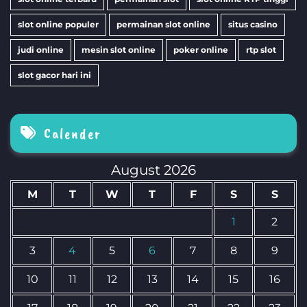
slot online populer
permainan slot online
situs casino
judi online
mesin slot online
poker online
rtp slot
slot gacor hari ini
Calender
August 2026
M
T
W
T
F
S
S
1
2
3
4
5
6
7
8
9
10
11
12
13
14
15
16