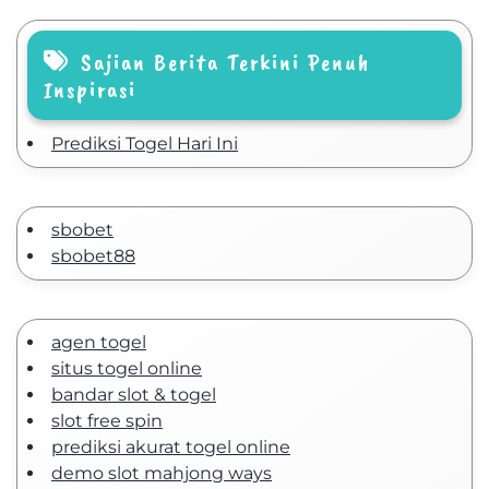
Sajian Berita Terkini Penuh
Inspirasi
Prediksi Togel Hari Ini
sbobet
sbobet88
agen togel
situs togel online
bandar slot & togel
slot free spin
prediksi akurat togel online
demo slot mahjong ways