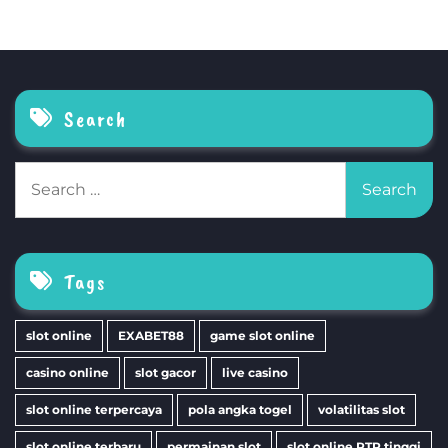
Search
Search
for:
Tags
slot online
EXABET88
game slot online
casino online
slot gacor
live casino
slot online terpercaya
pola angka togel
volatilitas slot
slot online terbaru
permainan slot
slot online RTP tinggi