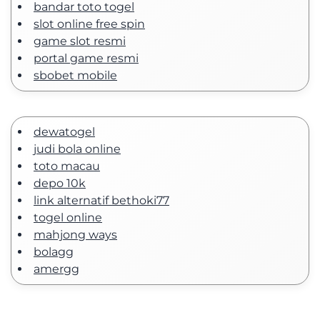
bandar toto togel
slot online free spin
game slot resmi
portal game resmi
sbobet mobile
dewatogel
judi bola online
toto macau
depo 10k
link alternatif bethoki77
togel online
mahjong ways
bolagg
amergg