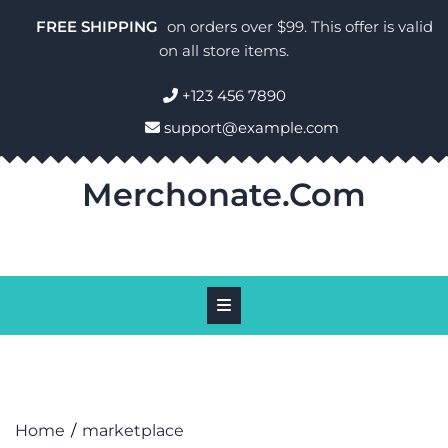
Skip
FREE SHIPPING
on orders over $99. This offer is valid
to
on all store items.
content
+123 456 7890
support@example.com
Merchonate.com
Home
marketplace