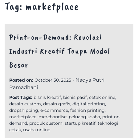
Tag:
marketplace
Print-on-Demand: Revolusi
Industri Kreatif Tanpa Modal
Besar
-
Nadya Putri
Posted on:
October 30, 2025
Ramadhani
Post Tags:
bisnis kreatif
,
bisnis pasif
,
cetak online
,
desain custom
,
desain grafis
,
digital printing
,
dropshipping
,
e-commerce
,
fashion printing
,
marketplace
,
merchandise
,
peluang usaha
,
print on
demand
,
produk custom
,
startup kreatif
,
teknologi
cetak
,
usaha online