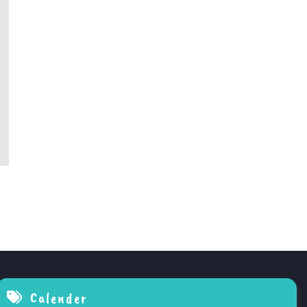
Calender