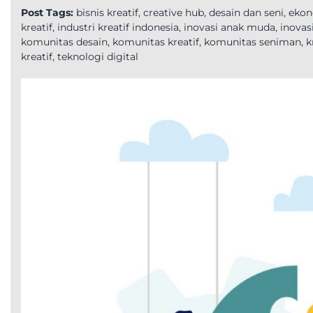
Post Tags:
bisnis kreatif
,
creative hub
,
desain dan seni
,
ekon
kreatif
,
industri kreatif indonesia
,
inovasi anak muda
,
inovasi
komunitas desain
,
komunitas kreatif
,
komunitas seniman
,
k
kreatif
,
teknologi digital