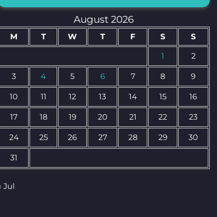
August 2026
M
T
W
T
F
S
S
1
2
3
4
5
6
7
8
9
10
11
12
13
14
15
16
17
18
19
20
21
22
23
24
25
26
27
28
29
30
31
« Jul