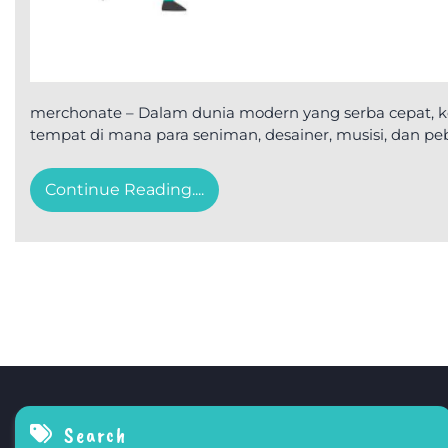
merchonate – Dalam dunia modern yang serba cepat, ko
tempat di mana para seniman, desainer, musisi, dan peb
Continue Reading....
Search