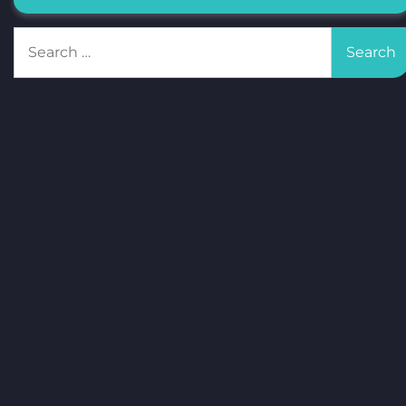
Search
for: