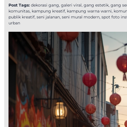
Post Tags:
dekorasi gang
,
galeri viral
,
gang estetik
,
gang sem
komunitas
,
kampung kreatif
,
kampung warna warni
,
komuni
publik kreatif
,
seni jalanan
,
seni mural modern
,
spot foto in
urban