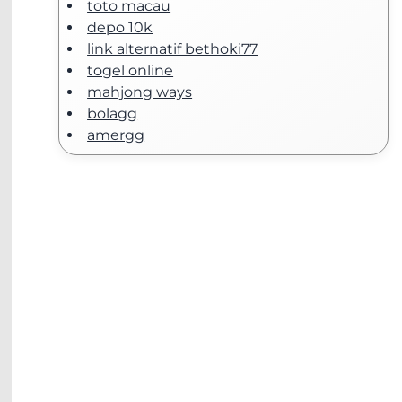
toto macau
depo 10k
link alternatif bethoki77
togel online
mahjong ways
bolagg
amergg