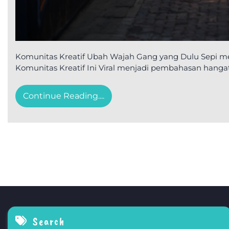
Komunitas Kreatif Ubah Wajah Gang yang Dulu Sepi mer
Komunitas Kreatif Ini Viral menjadi pembahasan hanga
Continue Reading....
Search