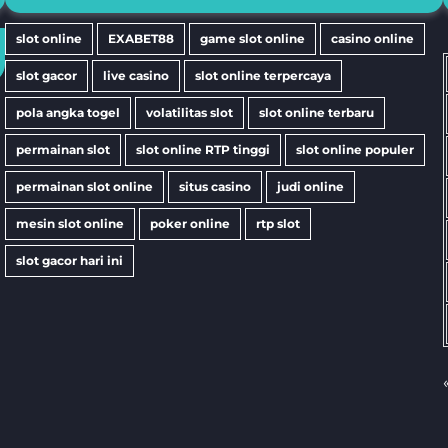
slot online
EXABET88
game slot online
casino online
slot gacor
live casino
slot online terpercaya
pola angka togel
volatilitas slot
slot online terbaru
permainan slot
slot online RTP tinggi
slot online populer
permainan slot online
situs casino
judi online
mesin slot online
poker online
rtp slot
slot gacor hari ini