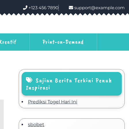
+123 456 7890
support@example.com
Kreatif
Print-on-Demand
Sajian Berita Terkini Penuh
Inspirasi
Prediksi Togel Hari Ini
sbobet