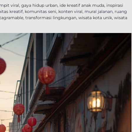
pit viral
,
gaya hidup urban
,
ide kreatif anak muda
,
inspirasi
tas kreatif
,
komunitas seni
,
konten viral
,
mural jalanan
,
ruang
stagramable
,
transformasi lingkungan
,
wisata kota unik
,
wisata