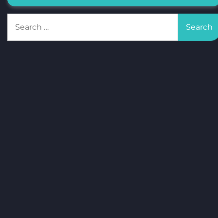
Search
for: