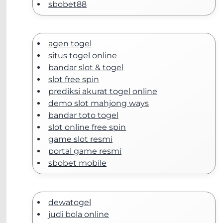
sbobet88
agen togel
situs togel online
bandar slot & togel
slot free spin
prediksi akurat togel online
demo slot mahjong ways
bandar toto togel
slot online free spin
game slot resmi
portal game resmi
sbobet mobile
dewatogel
judi bola online