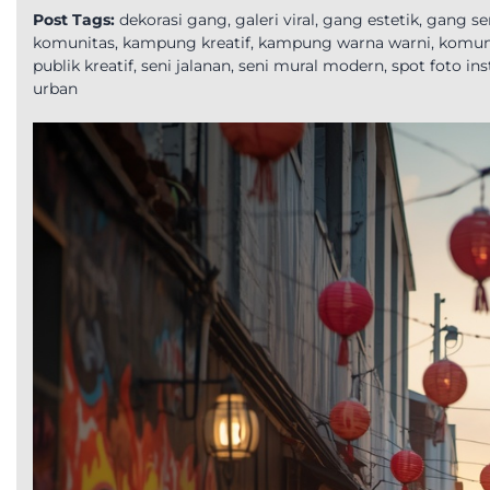
Post Tags:
dekorasi gang
,
galeri viral
,
gang estetik
,
gang sem
komunitas
,
kampung kreatif
,
kampung warna warni
,
komuni
publik kreatif
,
seni jalanan
,
seni mural modern
,
spot foto in
urban