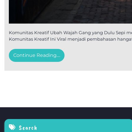
Komunitas Kreatif Ubah Wajah Gang yang Dulu Sepi mer
Komunitas Kreatif Ini Viral menjadi pembahasan hanga
Continue Reading....
Search