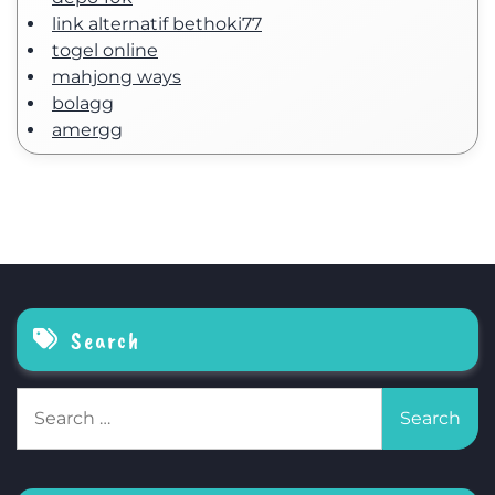
link alternatif bethoki77
togel online
mahjong ways
bolagg
amergg
Search
Search
for: