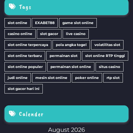
Tags
slot online
EXABET88
game slot online
casino online
slot gacor
live casino
slot online terpercaya
pola angka togel
volatilitas slot
slot online terbaru
permainan slot
slot online RTP tinggi
slot online populer
permainan slot online
situs casino
judi online
mesin slot online
poker online
rtp slot
slot gacor hari ini
Calender
August 2026