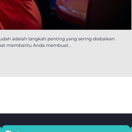
ah adalah langkah penting yang sering diabaikan
dapat membantu Anda membuat…