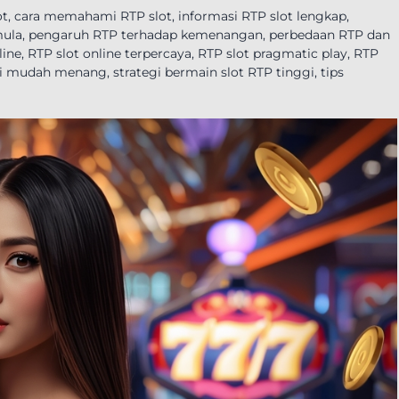
ot
,
cara memahami RTP slot
,
informasi RTP slot lengkap
,
mula
,
pengaruh RTP terhadap kemenangan
,
perbedaan RTP dan
line
,
RTP slot online terpercaya
,
RTP slot pragmatic play
,
RTP
ggi mudah menang
,
strategi bermain slot RTP tinggi
,
tips