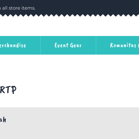
 all store items.
erchandise
Event Gear
Komunitas 
 RTP
ah