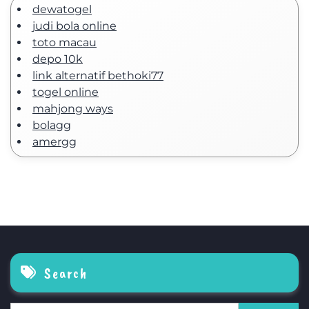
dewatogel
judi bola online
toto macau
depo 10k
link alternatif bethoki77
togel online
mahjong ways
bolagg
amergg
Search