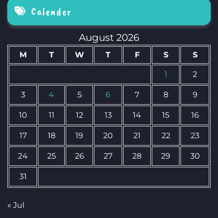
Calender
August 2026
M
T
W
T
F
S
S
1
2
3
4
5
6
7
8
9
10
11
12
13
14
15
16
17
18
19
20
21
22
23
24
25
26
27
28
29
30
31
« Jul