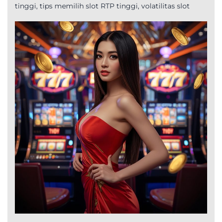
tinggi
,
tips memilih slot RTP tinggi
,
volatilitas slot