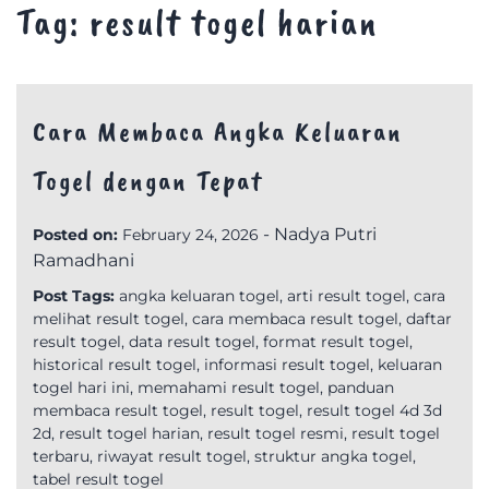
Tag:
result togel harian
Cara Membaca Angka Keluaran
Togel dengan Tepat
-
Nadya Putri
Posted on:
February 24, 2026
Ramadhani
Post Tags:
angka keluaran togel
,
arti result togel
,
cara
melihat result togel
,
cara membaca result togel
,
daftar
result togel
,
data result togel
,
format result togel
,
historical result togel
,
informasi result togel
,
keluaran
togel hari ini
,
memahami result togel
,
panduan
membaca result togel
,
result togel
,
result togel 4d 3d
2d
,
result togel harian
,
result togel resmi
,
result togel
terbaru
,
riwayat result togel
,
struktur angka togel
,
tabel result togel