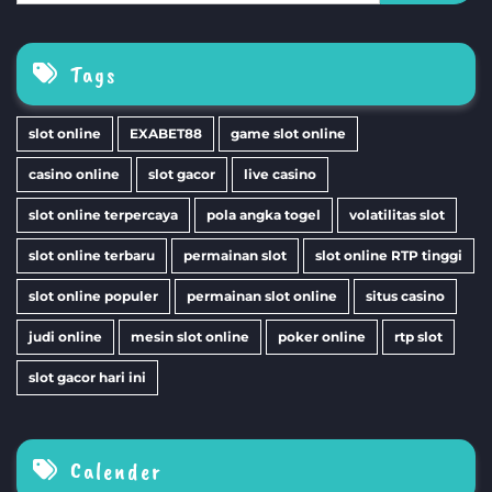
Tags
slot online
EXABET88
game slot online
casino online
slot gacor
live casino
slot online terpercaya
pola angka togel
volatilitas slot
slot online terbaru
permainan slot
slot online RTP tinggi
slot online populer
permainan slot online
situs casino
judi online
mesin slot online
poker online
rtp slot
slot gacor hari ini
Calender