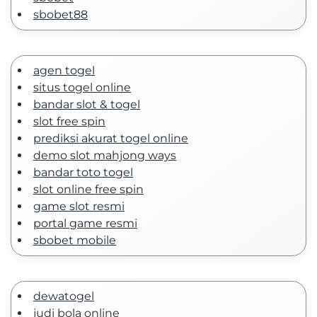
sbobet88
agen togel
situs togel online
bandar slot & togel
slot free spin
prediksi akurat togel online
demo slot mahjong ways
bandar toto togel
slot online free spin
game slot resmi
portal game resmi
sbobet mobile
dewatogel
judi bola online