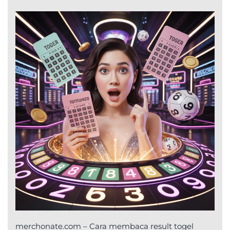
merchonate.com – Cara membaca result togel