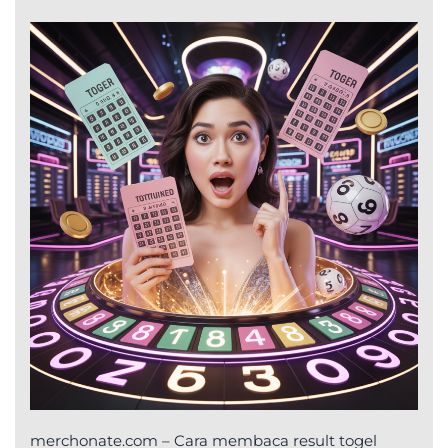
merchonate.com – Cara membaca result togel