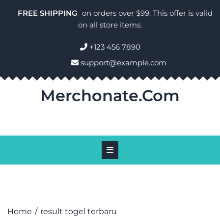
Skip
FREE SHIPPING
on orders over $99. This offer is valid
to
on all store items.
content
+123 456 7890
support@example.com
Merchonate.com
Home
result togel terbaru