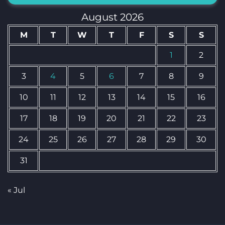
August 2026
M
T
W
T
F
S
S
1
2
3
4
5
6
7
8
9
10
11
12
13
14
15
16
17
18
19
20
21
22
23
24
25
26
27
28
29
30
31
« Jul