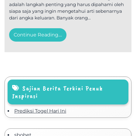
adalah langkah penting yang harus dipahami oleh
siapa saja yang ingin mengetahui arti sebenarnya
dari angka keluaran. Banyak orang…
Continue Reading....
Sajian Berita Terkini Penuh
Inspirasi
Prediksi Togel Hari Ini
sbobet