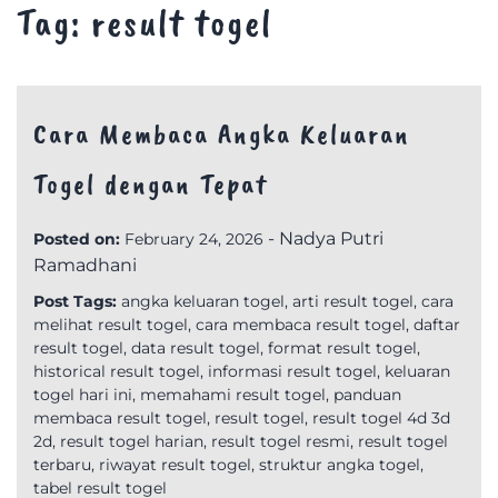
Tag:
result togel
Cara Membaca Angka Keluaran
Togel dengan Tepat
-
Nadya Putri
Posted on:
February 24, 2026
Ramadhani
Post Tags:
angka keluaran togel
,
arti result togel
,
cara
melihat result togel
,
cara membaca result togel
,
daftar
result togel
,
data result togel
,
format result togel
,
historical result togel
,
informasi result togel
,
keluaran
togel hari ini
,
memahami result togel
,
panduan
membaca result togel
,
result togel
,
result togel 4d 3d
2d
,
result togel harian
,
result togel resmi
,
result togel
terbaru
,
riwayat result togel
,
struktur angka togel
,
tabel result togel