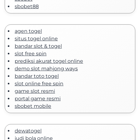
sbobet88
agen togel
situs togel online
bandar slot & togel
slot free spin
prediksi akurat togel online
demo slot mahjong ways
bandar toto togel
slot online free spin
game slot resmi
portal game resmi
sbobet mobile
dewatogel
judi bola online