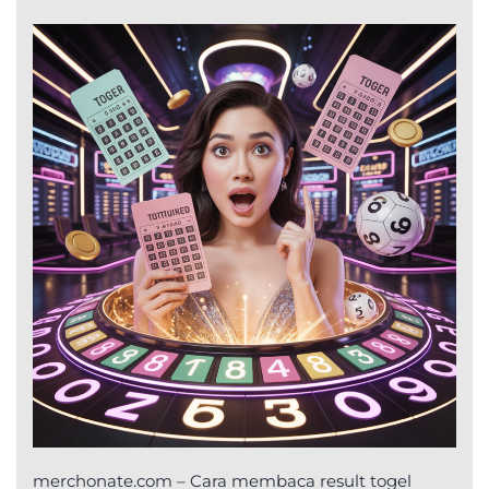
merchonate.com – Cara membaca result togel