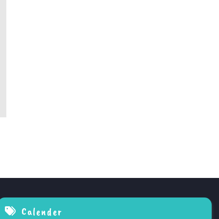
Calender