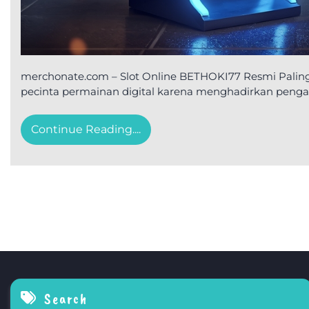
merchonate.com – Slot Online BETHOKI77 Resmi Paling
pecinta permainan digital karena menghadirkan peng
Continue Reading....
Search