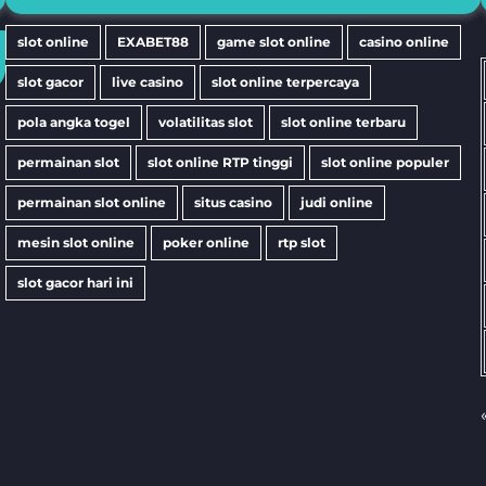
slot online
EXABET88
game slot online
casino online
slot gacor
live casino
slot online terpercaya
pola angka togel
volatilitas slot
slot online terbaru
permainan slot
slot online RTP tinggi
slot online populer
permainan slot online
situs casino
judi online
mesin slot online
poker online
rtp slot
slot gacor hari ini