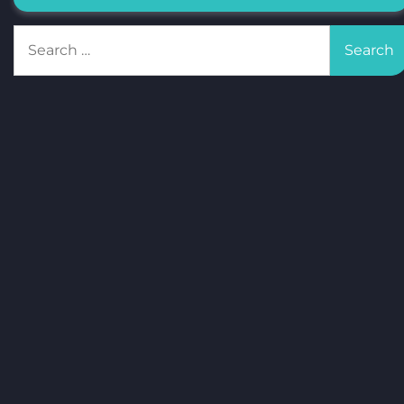
Search
for: