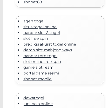
sbobet88
agen togel
situs togel online
bandar slot & togel
slot free spin
prediksi akurat togel online
demo slot mahjong ways
bandar toto togel
slot online free spin
game slot resmi
portal game resmi
sbobet mobile
dewatogel
judi bola online