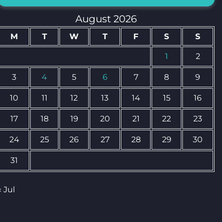
August 2026
M
T
W
T
F
S
S
1
2
3
4
5
6
7
8
9
10
11
12
13
14
15
16
17
18
19
20
21
22
23
24
25
26
27
28
29
30
31
« Jul