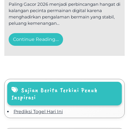
Paling Gacor 2026 menjadi perbincangan hangat di
kalangan pecinta permainan digital karena
menghadirkan pengalaman bermain yang stabil,
peluang kemenangan…
Continue Reading....
Sajian Berita Terkini Penuh
Inspirasi
Prediksi Togel Hari Ini