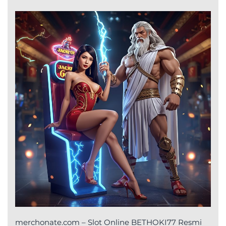
merchonate.com – Slot Online BETHOKI77 Resmi