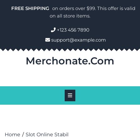
Skip
FREE SHIPPING
on orders over $99. This offer is valid
to
on all store items.
content
+123 456 7890
support@example.com
Merchonate.com
Home
Slot Online Stabil