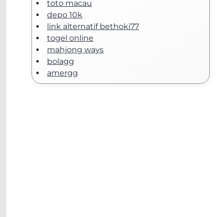
toto macau
depo 10k
link alternatif bethoki77
togel online
mahjong ways
bolagg
amergg