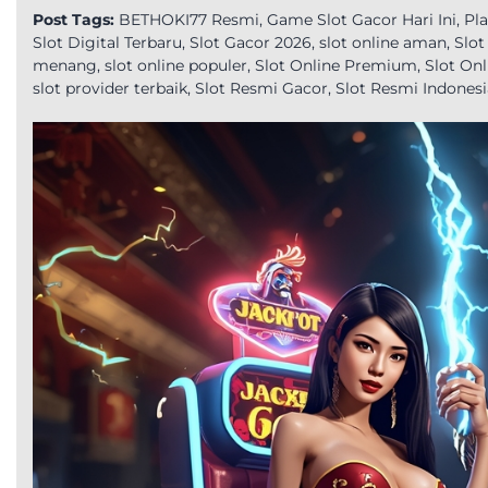
Post Tags:
BETHOKI77 Resmi
,
Game Slot Gacor Hari Ini
,
Pla
Slot Digital Terbaru
,
Slot Gacor 2026
,
slot online aman
,
Slot
menang
,
slot online populer
,
Slot Online Premium
,
Slot Onl
slot provider terbaik
,
Slot Resmi Gacor
,
Slot Resmi Indonesi