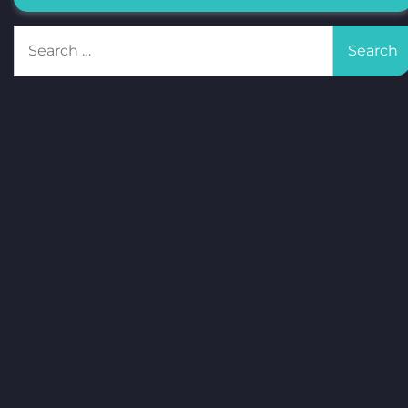
Search
for: