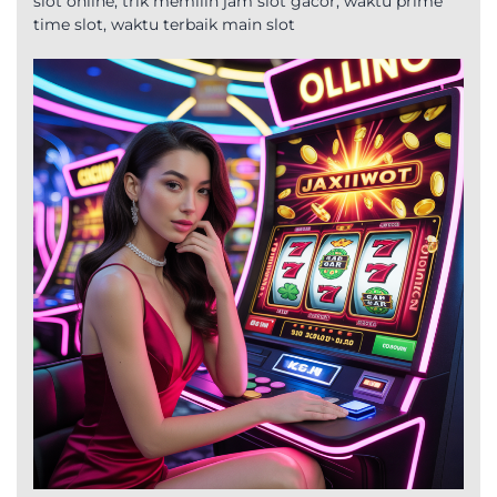
slot online
,
trik memilih jam slot gacor
,
waktu prime
time slot
,
waktu terbaik main slot