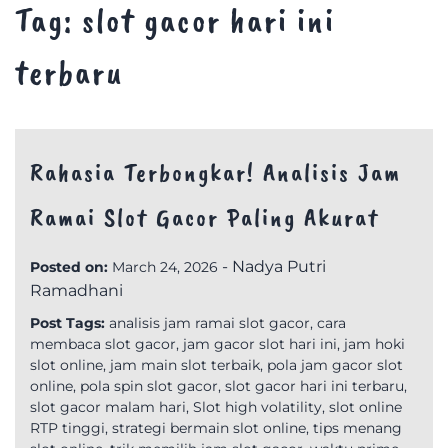
Tag:
slot gacor hari ini
terbaru
Rahasia Terbongkar! Analisis Jam
Ramai Slot Gacor Paling Akurat
-
Nadya Putri
Posted on:
March 24, 2026
Ramadhani
Post Tags:
analisis jam ramai slot gacor
,
cara
membaca slot gacor
,
jam gacor slot hari ini
,
jam hoki
slot online
,
jam main slot terbaik
,
pola jam gacor slot
online
,
pola spin slot gacor
,
slot gacor hari ini terbaru
,
slot gacor malam hari
,
Slot high volatility
,
slot online
RTP tinggi
,
strategi bermain slot online
,
tips menang