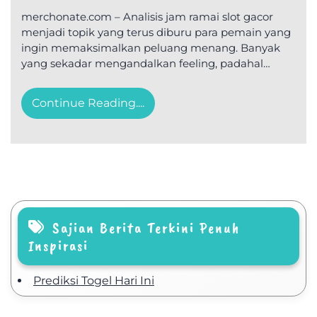
merchonate.com – Analisis jam ramai slot gacor
menjadi topik yang terus diburu para pemain yang
ingin memaksimalkan peluang menang. Banyak
yang sekadar mengandalkan feeling, padahal…
Continue Reading....
Sajian Berita Terkini Penuh
Inspirasi
Prediksi Togel Hari Ini