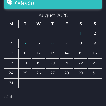
Calender
August 2026
M
T
W
T
F
S
S
1
2
3
4
5
6
7
8
9
10
11
12
13
14
15
16
17
18
19
20
21
22
23
24
25
26
27
28
29
30
31
« Jul