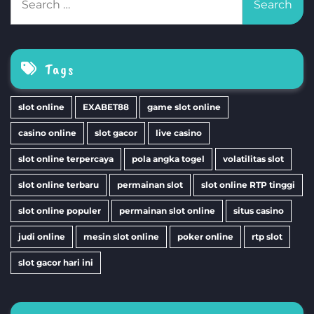
for:
Tags
slot online
EXABET88
game slot online
casino online
slot gacor
live casino
slot online terpercaya
pola angka togel
volatilitas slot
slot online terbaru
permainan slot
slot online RTP tinggi
slot online populer
permainan slot online
situs casino
judi online
mesin slot online
poker online
rtp slot
slot gacor hari ini