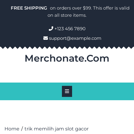
Skip
FREE SHIPPING
on orders over $99. This offer is valid
to
on all store items.
content
+123 456 7890
support@example.com
Merchonate.com
Home
trik memilih jam slot gacor