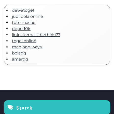
dewatogel
judi bola online
toto macau
depo 10k
link alternatif bethoki77
togel online
mahjong ways
bolagg
amergg
Search