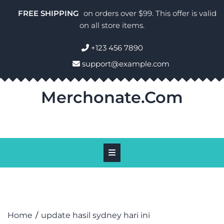
Skip
FREE SHIPPING
on orders over $99. This offer is valid
to
on all store items.
content
+123 456 7890
support@example.com
Merchonate.com
Home
update hasil sydney hari ini