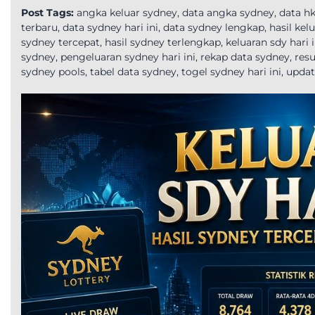
Post Tags:
angka keluar sydney
,
data angka sydney
,
data h
terbaru
,
data sydney hari ini
,
data sydney lengkap
,
hasil kel
sydney tercepat
,
hasil sydney terlengkap
,
keluaran sdy hari i
sydney
,
pengeluaran sydney hari ini
,
rekap data sydney
,
resu
sydney pools
,
tabel data sydney
,
togel sydney hari ini
,
update