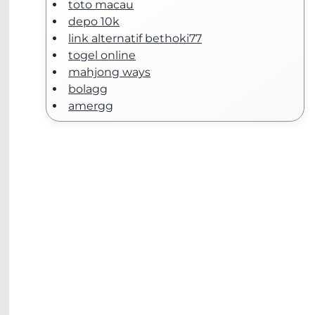
toto macau
depo 10k
link alternatif bethoki77
togel online
mahjong ways
bolagg
amergg