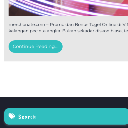
merchonate.com – Promo dan Bonus Togel Online di VIS
kalangan pecinta angka. Bukan sekadar diskon biasa, t
Continue Reading....
Search