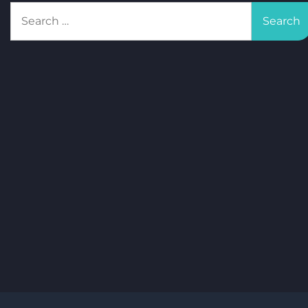
Search
for: